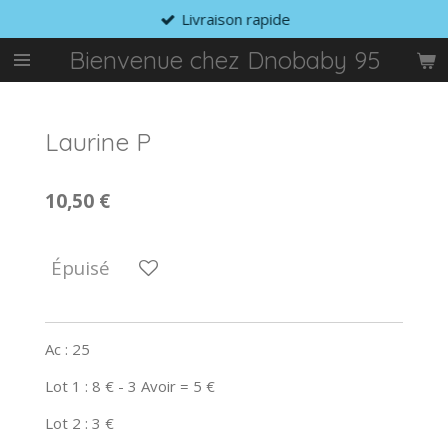
Livraison rapide
Passer
au
Bienvenue chez Dnobaby 95
contenu
principal
Laurine P
10,50 €
Épuisé
Ac : 25
Lot 1 : 8 € - 3 Avoir = 5 €
Lot 2 : 3 €