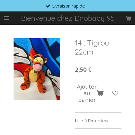
Livraison rapide
Passer
au
Bienvenue chez Dnobaby 95
contenu
principal
14 : Tigrou
22cm
2,50 €
Ajouter
au
panier
bille à l'interrieur