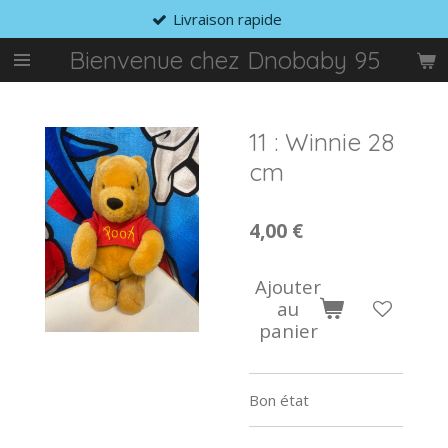
Livraison rapide
Passer
au
Bienvenue chez Dnobaby 95
contenu
principal
11 : Winnie 28
cm
4,00 €
Ajouter
au
panier
Bon état