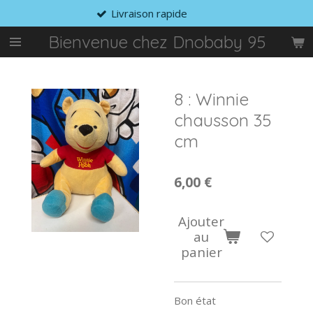
on rapide
Prix a
Passer
au
Bienvenue chez Dnobaby 95
contenu
principal
8 : Winnie
chausson 35
cm
6,00 €
Ajouter
au
panier
Bon état