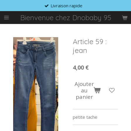
Livraison rapide
Passer
au
Bienvenue chez Dnobaby 95
contenu
principal
Article 59 :
jean
4,00 €
Ajouter
au
panier
petite tache