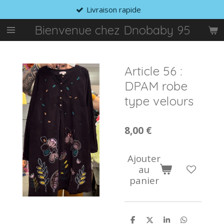
Livraison rapide
Passer
au
Bienvenue chez Dnobaby 95
contenu
principal
Article 56 :
DPAM robe
type velours
8,00 €
Ajouter
au
panier
P
P
P
P