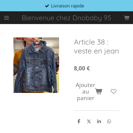
Livraison rapide
Passer
au
Bienvenue chez Dnobaby 95
contenu
principal
Article 38 :
veste en jean
8,00 €
Ajouter
au
panier
P
P
P
P
a
a
a
a
r
r
r
r