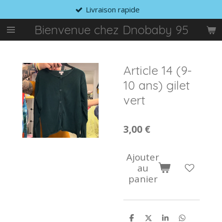
Livraison rapide
Passer
au
Bienvenue chez Dnobaby 95
contenu
principal
Article 14 (9-
10 ans) gilet
vert
3,00 €
Ajouter
au
panier
P
P
P
P