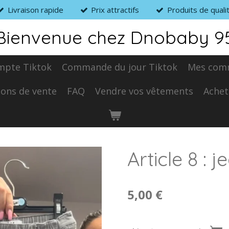
Livraison rapide
Prix attractifs
Produits de quali
Bienvenue chez Dnobaby 9
mpte Tiktok
Commande du jour Tiktok
Mes com
ions de vente
FAQ
Vendre vos vêtements
Achet
Article 8 : j
5,00 €