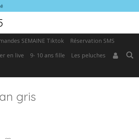
té
5
mandes SEMAINE Tiktok
Réservation SMS
er en live
9- 10 ans fille
Les peluches
ean gris