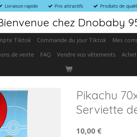
Livraison rapide
Prix attractifs
Produits de quali
Bienvenue chez Dnobaby 9
mpte Tiktok
Commande du jour Tiktok
Mes com
ions de vente
FAQ
Vendre vos vêtements
Achet
Pikachu 70
Serviette d
10,00 €