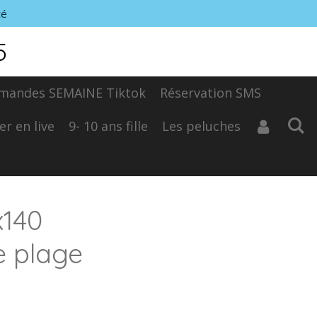
té
5
mandes SEMAINE Tiktok
Réservation SMS
er en live
9- 10 ans fille
Les peluches
x140
e plage