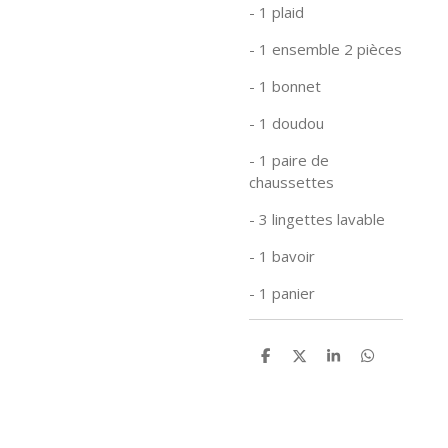
- 1 plaid
- 1 ensemble 2 pièces
- 1 bonnet
- 1 doudou
- 1 paire de
chaussettes
- 3 lingettes lavable
- 1 bavoir
- 1 panier
P
P
P
P
a
a
a
a
r
r
r
r
t
t
t
t
a
a
a
a
g
g
g
g