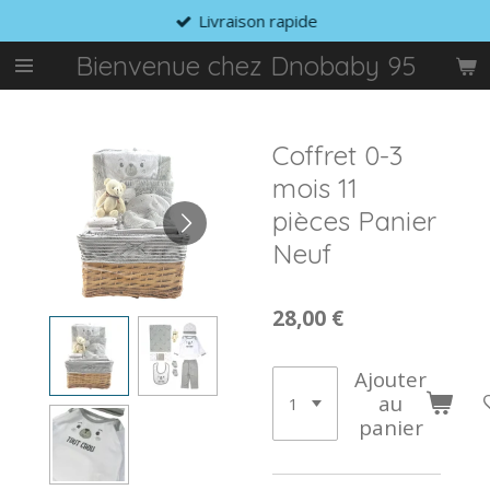
Livraison rapide
Passer
au
Bienvenue chez Dnobaby 95
contenu
principal
Coffret 0-3
mois 11
pièces Panier
Neuf
28,00 €
Ajouter
au
panier