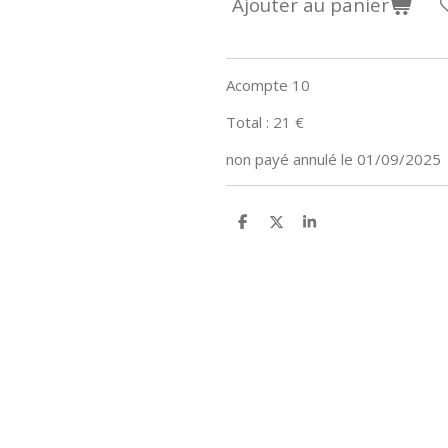
Ajouter au panier
Acompte 10
Total : 21 €
non payé annulé le 01/09/2025
P
P
P
a
a
a
r
r
r
t
t
t
a
a
a
g
g
g
e
e
e
r
r
r