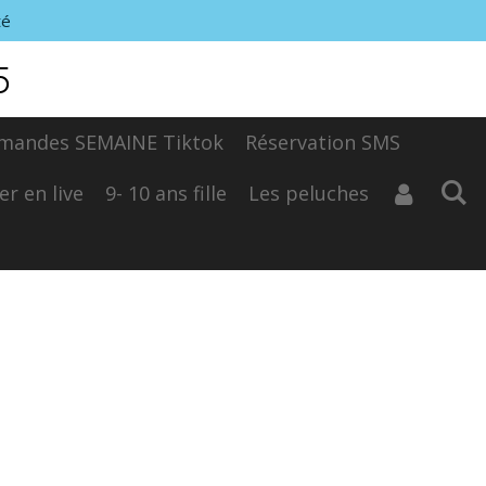
té
5
mandes SEMAINE Tiktok
Réservation SMS
er en live
9- 10 ans fille
Les peluches