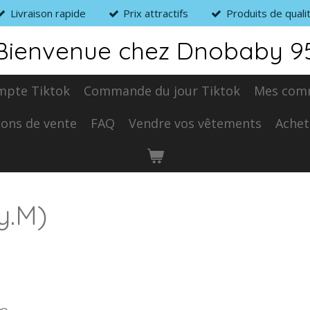
Livraison rapide
Prix attractifs
Produits de quali
Bienvenue chez Dnobaby 9
mpte Tiktok
Commande du jour Tiktok
Mes com
ions de vente
FAQ
Vendre vos vêtements
Achet
y.M)