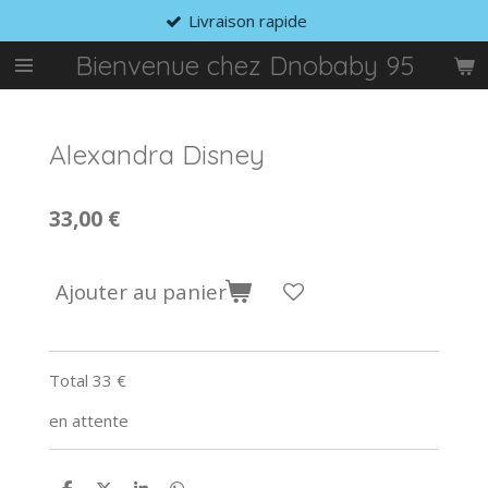
Livraison rapide
Passer
au
Bienvenue chez Dnobaby 95
contenu
principal
Alexandra Disney
33,00 €
Ajouter au panier
Total 33 €
en attente