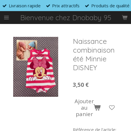
Livraison rapide
Prix attractifs
Produits de qualité
Passer
au
Bienvenue chez Dnobaby 95
contenu
principal
Naissance
combinaison
été Minnie
DISNEY
3,50 €
Ajouter
au
panier
Référence de l'article: