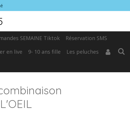
té
5
mandes SEMAINE Tiktok
Réservation SMS
er en live
9- 10 ans fille
Les peluches
combinaison
 L'OEIL