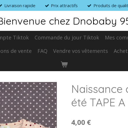
Livraison rapide
Prix attractifs
Produits de quali
Bienvenue chez Dnobaby 9
mpte Tiktok
Commande du jour Tiktok
Mes com
ions de vente
FAQ
Vendre vos vêtements
Achet
Naissance 
été TAPE A
4,00 €