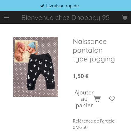
Livraison rapide
Passer
au
Bienvenue chez Dnobaby 95
contenu
principal
Naissance
pantalon
type jogging
1,50 €
Ajouter
au
panier
Référence de l'article:
0MG60